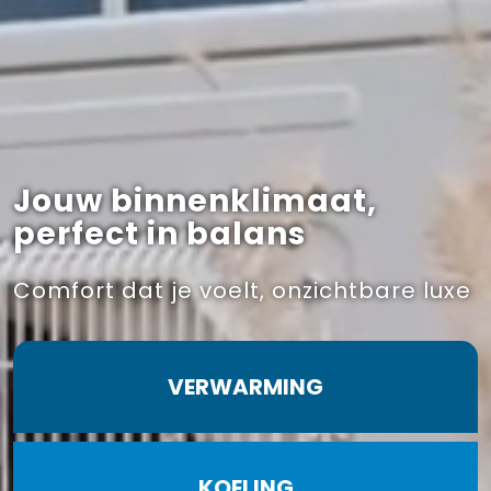
Jouw binnenklimaat,
perfect in balans
Comfort dat je voelt, onzichtbare luxe
VERWARMING
KOELING