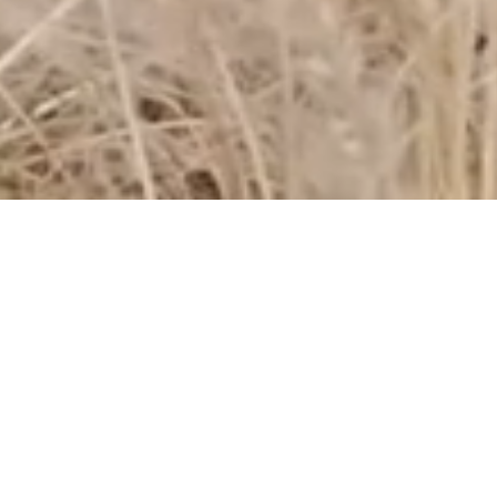
Welkom bij
Installatietechniek
Verschueren
.
In een wereld waar energie-efficiëntie steeds
belangrijker wordt, zorgen wij voor doordachte